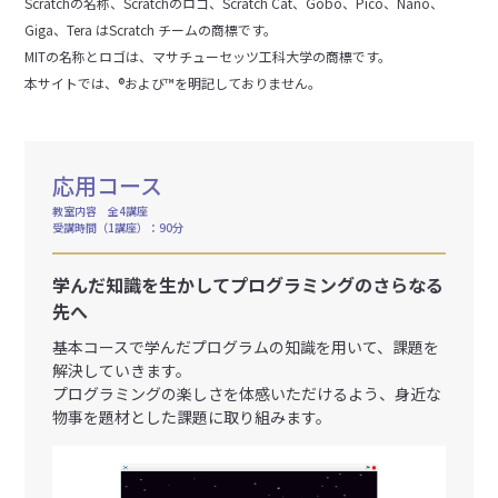
Scratchの名称、Scratchのロゴ、Scratch Cat、Gobo、Pico、Nano、
Giga、Tera はScratch チームの商標です。
MITの名称とロゴは、マサチューセッツ工科大学の商標です。
本サイトでは、®および™を明記しておりません。
応用コース
教室内容 全4講座
受講時間（1講座）：90分
学んだ知識を生かしてプログラミングのさらなる
先へ
基本コースで学んだプログラムの知識を用いて、課題を
解決していきます。
プログラミングの楽しさを体感いただけるよう、身近な
物事を題材とした課題に取り組みます。