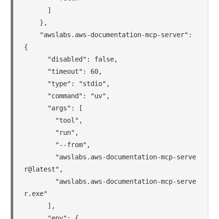
      ]

    },

    "awslabs.aws-documentation-mcp-server": 
{

      "disabled": false,

      "timeout": 60,

      "type": "stdio",

      "command": "uv",

      "args": [

        "tool",

        "run",

        "--from",

        "awslabs.aws-documentation-mcp-serve
r@latest",

        "awslabs.aws-documentation-mcp-serve
r.exe"

      ],

      "env": {
