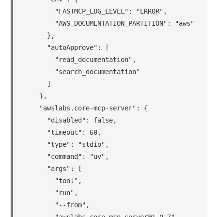
        "FASTMCP_LOG_LEVEL": "ERROR",

        "AWS_DOCUMENTATION_PARTITION": "aws"

      },

      "autoApprove": [

        "read_documentation",

        "search_documentation"

      ]

    },

    "awslabs.core-mcp-server": {

      "disabled": false,

      "timeout": 60,

      "type": "stdio",

      "command": "uv",

      "args": [

        "tool",

        "run",

        "--from",
