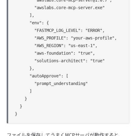
        "awslabs.core-mcp-server@1.0.7",

        "awslabs.core-mcp-server.exe"

      ],

      "env": {

        "FASTMCP_LOG_LEVEL": "ERROR",

        "AWS_PROFILE": "your-aws-profile",

        "AWS_REGION": "us-east-1",

        "aws-foundation": "true",

        "solutions-architect": "true"

      },

      "autoApprove": [

        "prompt_understanding"

      ]

    }

  }

}
ファイルを保存してうまくMCPサーバが動作すると、