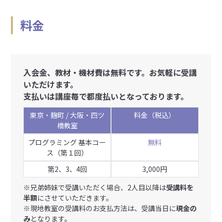
料金
入会金、教材・機材費は無料です。お気軽に受講
いただけます。
支払いは講座毎で都度払いとなっております。
東京・麹町 / 大阪・四ツ
料金（税込）
橋教室
プログラミング 基本コー
無料
ス（第１回）
第2、3、4回
3,000円
※兄弟姉妹で受講いただく場合、2人目以降は
受講料を
半額
にさせていただきます。
※現地教室の受講料のお支払方法は、受講当日に
現金の
み
となります。