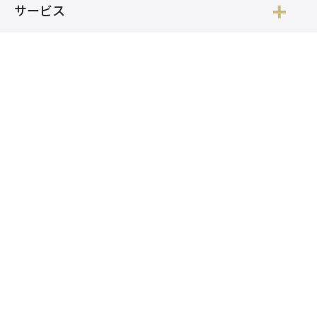
サービス
開発事例
ニュース
社員ブログ
採用情報