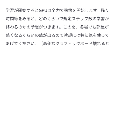
学習が開始するとGPUは全力で稼働を開始します。残り
時間等をみると、どのくらいで規定ステップ数の学習が
終わるのかの予想がつきます。この間、冬場でも部屋が
熱くなるくらいの熱が出るので冷却には特に気を使って
あげてください。（高価なグラフィックボード壊れると
泣けます…）
今回は一旦ここまで。
*1) AI 画像生成で利用するモデルというのは、AI画像生
成を行う方式としてのアルゴリズムに相当する画像生成
モデル(generative model)と、AI画像生成を行うために
利用する学習データの入っている学習済みモデル(Pre-
Trained Model)という言葉で表現されます。どちらも
「モデル」で区別がつきにくいため、AI画像生成では学